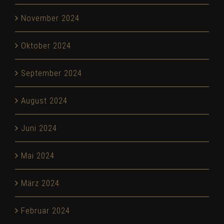
November 2024
Oktober 2024
September 2024
August 2024
Juni 2024
Mai 2024
März 2024
Februar 2024