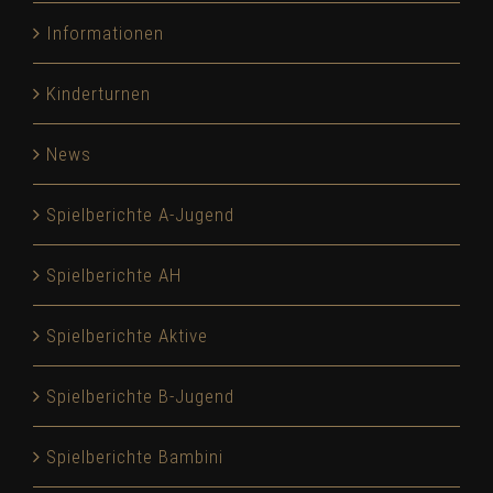
Informationen
Kinderturnen
News
Spielberichte A-Jugend
Spielberichte AH
Spielberichte Aktive
Spielberichte B-Jugend
Spielberichte Bambini