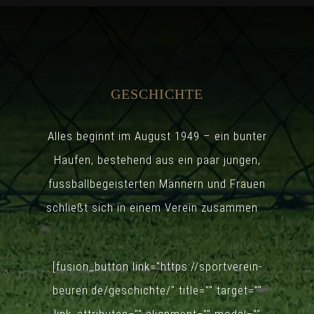
GESCHICHTE
Alles beginnt im August 1949 – ein bunter
Haufen, bestehend aus ein paar jungen,
fussballbegeisterten Männern und Frauen
schließt sich in einem Verein zusammen …
[fusion_button link="https://sportverein-
beuren.de/geschichte/" title="" target=""