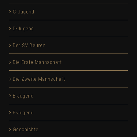
C-Jugend
D-Jugend
Der SV Beuren
Die Erste Mannschaft
Die Zweite Mannschaft
E-Jugend
F-Jugend
Geschichte