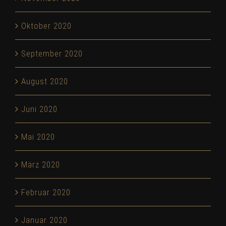
Oktober 2020
September 2020
August 2020
Juni 2020
Mai 2020
März 2020
Februar 2020
Januar 2020