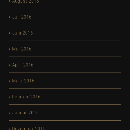
August 2016
Juli 2016
Juni 2016
Mai 2016
April 2016
März 2016
Februar 2016
Januar 2016
Dezember 2015