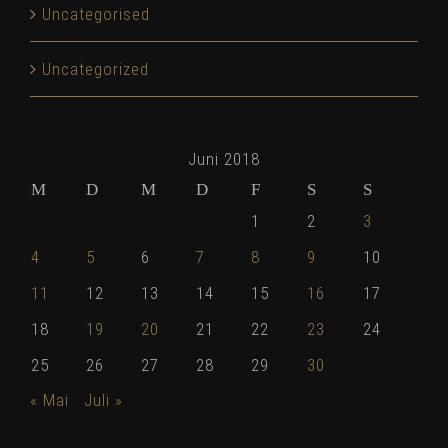
Uncategorised
Uncategorized
Juni 2018
M
D
M
D
F
S
S
1
2
3
4
5
6
7
8
9
10
11
12
13
14
15
16
17
18
19
20
21
22
23
24
25
26
27
28
29
30
« Mai
Juli »