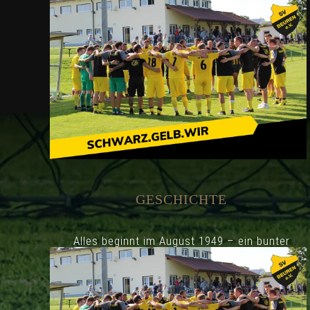
06.06.2026 SV Beuren – SV Oberroth 0:0
GESCHICHTE
(0:0)
Montag, 8. Juni 2026
Alles beginnt im August 1949 – ein bunter
Haufen, bestehend aus ein paar jungen,
fussballbegeisterten Männern und Frauen