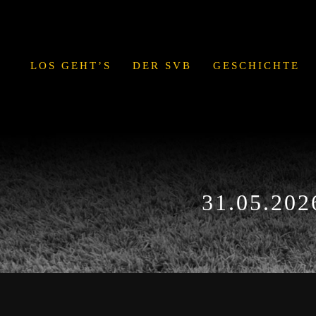
Zum
Inhalt
springen
LOS GEHT’S
DER SVB
GESCHICHTE
31.05.202