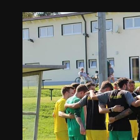
Zeige
grösseres
Bild