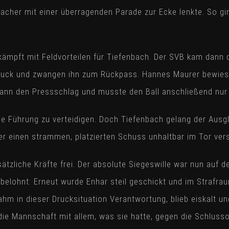
bacher mit einer überragenden Parade zur Ecke lenkte. So gi
ämpft mit Feldvorteilen für Tiefenbach. Der SVB kam dann 
ruck und zwangen ihn zum Rückpass. Hannes Maurer bewies i
wann den Pressschlag und musste den Ball anschließend nur
 die Führung zu verteidigen. Doch Tiefenbach gelang der Au
r einen strammen, platzierten Schuss unhaltbar im Tor ver
tzliche Kräfte frei. Der absolute Siegeswille war nun auf d
 belohnt: Erneut wurde Enhar steil geschickt und im Strafra
hm in dieser Drucksituation Verantwortung, blieb eiskalt un
die Mannschaft mit allem, was sie hatte, gegen die Schlus