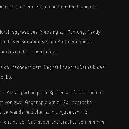
ng es mit einem leistungsgerechten 0:0 in die
durch aggressives Pressing zur Führung: Paddy
n dieser Situation seinen Stürmerinstinkt,
 noch zum 0:1 einschieben.
sgleich, nachdem dem Gegner knapp außerhalb des
senkte.
em Platz spürbar, jeder Spieler warf noch einmal
um von zwei Gegenspielern zu Fall gebracht –
d verwandelte sicher zum umjubelten 1:2-
soffensive der Gastgeber und brachte den immens