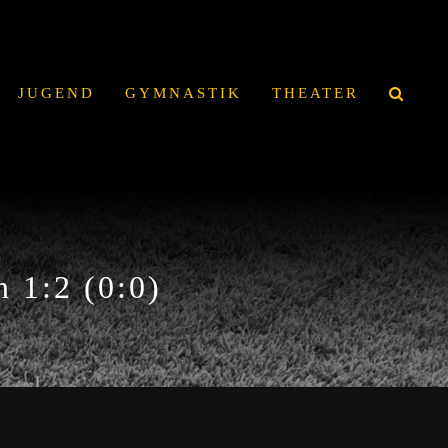
JUGEND
GYMNASTIK
THEATER
 1:2 (0:0)