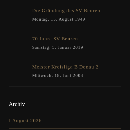
Die Gründung des SV Beuren
Montag, 15. August 1949
70 Jahre SV Beuren
Samstag, 5. Januar 2019
Meister Kreisliga B Donau 2
Mittwoch, 18. Juni 2003
Archiv
August 2026