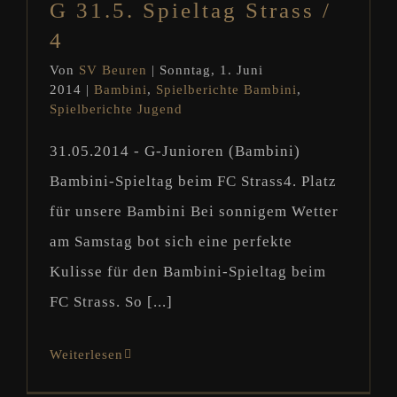
G 31.5. Spieltag Strass /
4
Von
SV Beuren
|
Sonntag, 1. Juni
2014
|
Bambini
,
Spielberichte Bambini
,
Spielberichte Jugend
31.05.2014 - G-Junioren (Bambini)
Bambini-Spieltag beim FC Strass4. Platz
für unsere Bambini Bei sonnigem Wetter
am Samstag bot sich eine perfekte
Kulisse für den Bambini-Spieltag beim
FC Strass. So [...]
Weiterlesen