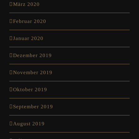
März 2020
Februar 2020
Januar 2020
Dezember 2019
November 2019
Oktober 2019
September 2019
August 2019