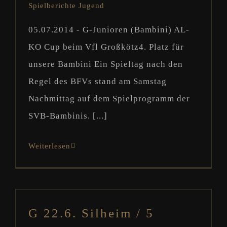
Spielberichte Jugend
05.07.2014 - G-Junioren (Bambini) AL-
KO Cup beim Vfl Großkötz4. Platz für
unsere Bambini Ein Spieltag nach den
Regel des BFVs stand am Samstag
Nachmittag auf dem Spielprogramm der
SVB-Bambinis. [...]
Weiterlesen
G 22.6. Silheim / 5