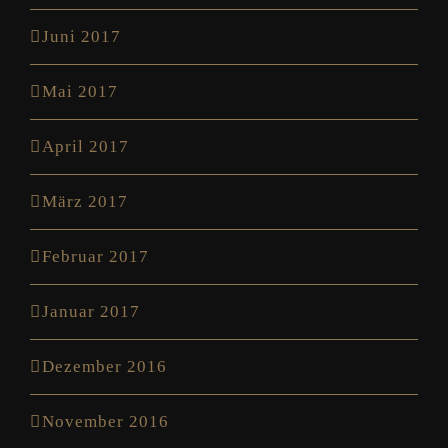
Juni 2017
Mai 2017
April 2017
März 2017
Februar 2017
Januar 2017
Dezember 2016
November 2016