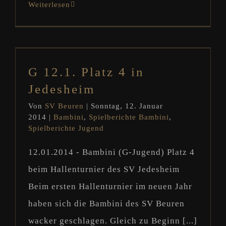
Weiterlesen
G 12.1. Platz 4 in Jedesheim
Bambini
Spielberichte Bambini
G 12.1. Platz 4 in
Spielberichte Jugend
Jedesheim
Von
SV Beuren
|
Sonntag, 12. Januar
2014
|
Bambini
,
Spielberichte Bambini
,
Spielberichte Jugend
12.01.2014 - Bambini (G-Jugend) Platz 4
beim Hallenturnier des SV Jedesheim
Beim ersten Hallenturnier im neuen Jahr
haben sich die Bambini des SV Beuren
wacker geschlagen. Gleich zu Beginn [...]