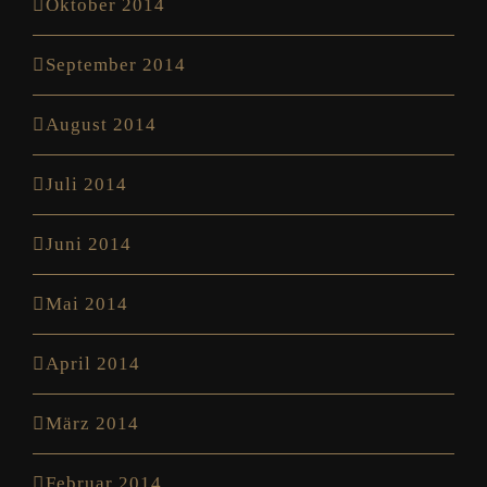
Oktober 2014
September 2014
August 2014
Juli 2014
Juni 2014
Mai 2014
April 2014
März 2014
Februar 2014