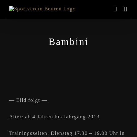
Zum
Inhalt
springen
Bambini
— Bild folgt —
Alter:
ab 4 Jahren bis Jahrgang 2013
Trainingszeiten:
Dienstag 17.30 – 19.00 Uhr in