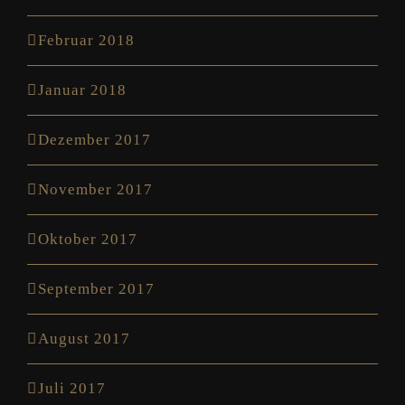
Februar 2018
Januar 2018
Dezember 2017
November 2017
Oktober 2017
September 2017
August 2017
Juli 2017