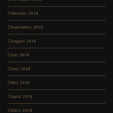
Oktober 2018
September 2018
August 2018
Juli 2018
Juni 2018
Mai 2018
April 2018
März 2018