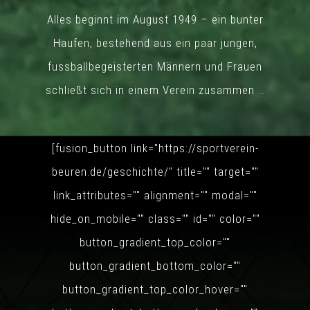
Alles beginnt im August 1949 – ein bunter
Haufen, bestehend aus ein paar jungen,
27. – 29.12.2023
fussballbegeisterten Männern und Frauen
Jugendhallenturnier
schließt sich in einem Verein zusammen …
SV Beuren
Sonntag, 31. Dezember
[fusion_button link="https://sportverein-
2023
|
0 Kommentare
beuren.de/geschichte/" title="" target=""
link_attributes="" alignment="" modal=""
hide_on_mobile="" class="" id="" color=""
button_gradient_top_color=""
button_gradient_bottom_color=""
button_gradient_top_color_hover=""