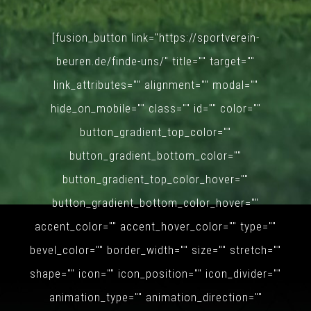
[fusion_button link="https://sportverein-
beuren.de/finde-uns/" title="" target=""
link_attributes="" alignment="" modal=""
hide_on_mobile="" class="" id="" color=""
button_gradient_top_color=""
button_gradient_bottom_color=""
button_gradient_top_color_hover=""
button_gradient_bottom_color_hover=""
accent_color="" accent_hover_color="" type=""
bevel_color="" border_width="" size="" stretch=""
shape="" icon="" icon_position="" icon_divider=""
animation_type="" animation_direction=""