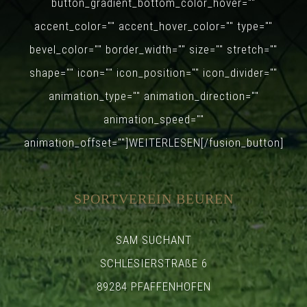
button_gradient_bottom_color_hover=""
accent_color="" accent_hover_color="" type=""
bevel_color="" border_width="" size="" stretch=""
shape="" icon="" icon_position="" icon_divider=""
animation_type="" animation_direction=""
animation_speed=""
animation_offset=""]WEITERLESEN[/fusion_button]
SPORTVEREIN BEUREN
SAM SUCHANT
SCHLESIERSTRAßE 6
89284 PFAFFENHOFEN