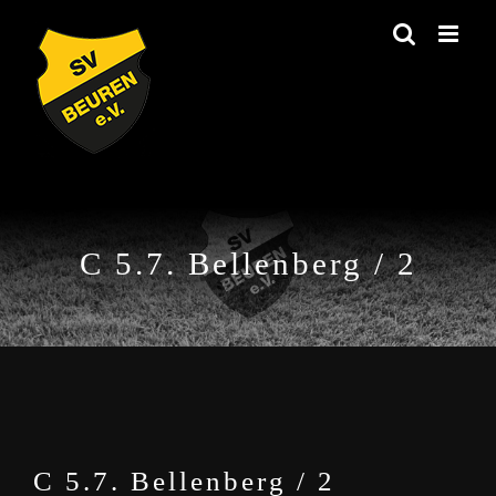
Zum
Inhalt
springen
C 5.7. Bellenberg / 2
C 5.7. Bellenberg / 2