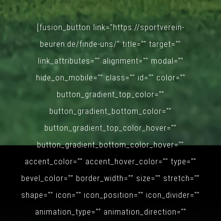
[fusion_button link="https://sportverein-
beuren.de/finde-uns/" title="" target=""
link_attributes="" alignment="" modal=""
hide_on_mobile="" class="" id="" color=""
button_gradient_top_color=""
button_gradient_bottom_color=""
button_gradient_top_color_hover=""
button_gradient_bottom_color_hover=""
accent_color="" accent_hover_color="" type=""
bevel_color="" border_width="" size="" stretch=""
shape="" icon="" icon_position="" icon_divider=""
animation_type="" animation_direction=""