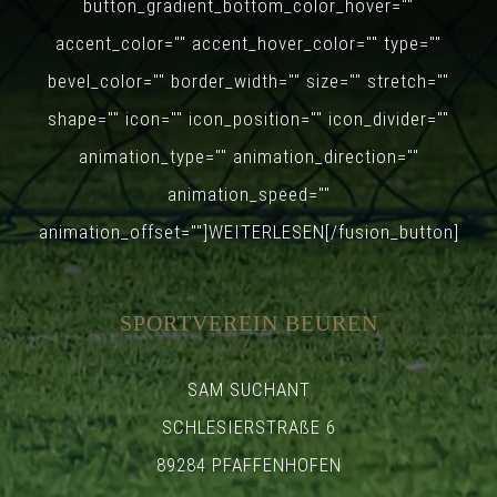
button_gradient_bottom_color_hover=""
accent_color="" accent_hover_color="" type=""
bevel_color="" border_width="" size="" stretch=""
shape="" icon="" icon_position="" icon_divider=""
animation_type="" animation_direction=""
animation_speed=""
animation_offset=""]WEITERLESEN[/fusion_button]
SPORTVEREIN BEUREN
SAM SUCHANT
SCHLESIERSTRAßE 6
89284 PFAFFENHOFEN