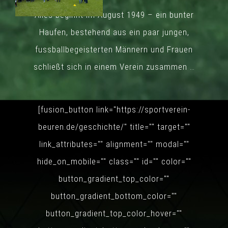
Alles beginnt im August 1949 – ein bunter
Haufen, bestehend aus ein paar jungen,
28.09.2025 Bambini
fussballbegeisterten Männern und Frauen
und F-Jugend
Spieltag
schließt sich in einem Verein zusammen …
Montag, 29. September
2025
|
0 Kommentare
[fusion_button link="https://sportverein-
beuren.de/geschichte/" title="" target=""
link_attributes="" alignment="" modal=""
hide_on_mobile="" class="" id="" color=""
button_gradient_top_color=""
button_gradient_bottom_color=""
button_gradient_top_color_hover=""