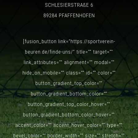
SCHLESIERSTRAßE 6
89284 PFAFFENHOFEN
[fusion_button link="https://sportverein-
beuren.de/finde-uns/" title="" target=""
link_attributes="" alignment="" modal=""
hide_on_mobile="" class="" id="" color=""
button_gradient_top_color=""
button_gradient_bottom_color=""
button_gradient_top_color_hover=""
button_gradient_bottom_color_hover=""
accent_color="" accent_hover_color="" type=""
bevel_color="" border_width="" size="" stretch=""