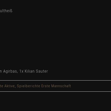
ultheiß
 Agirbas, 1x Kilian Sauter
te Aktive
,
Spielberichte Erste Mannschaft