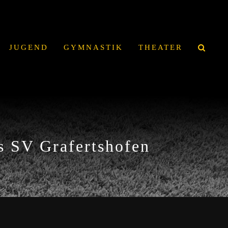
JUGEND
GYMNASTIK
THEATER
es SV Grafertshofen