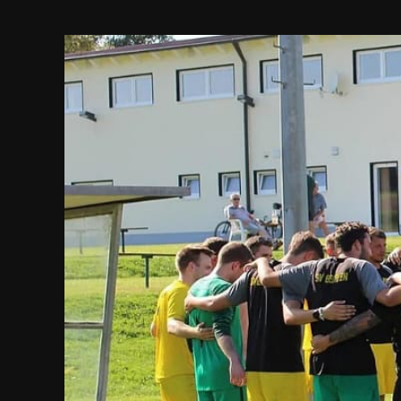
Zeige
grösseres
Bild