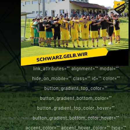
Haufen, bestehend aus ein paar jungen,
fussballbegeisterten Männern und Frauen
schließt sich in einem Verein zusammen …
[fusion_button link="https://sportverein-
beuren.de/geschichte/" title="" target=""
link_attributes="" alignment="" modal=""
06.06.2026 SV Beuren II – SV Oberroth II 3:4
hide_on_mobile="" class="" id="" color=""
(1:2)
button_gradient_top_color=""
button_gradient_bottom_color=""
Montag, 8. Juni 2026
button_gradient_top_color_hover=""
button_gradient_bottom_color_hover=""
accent_color="" accent_hover_color="" type=""