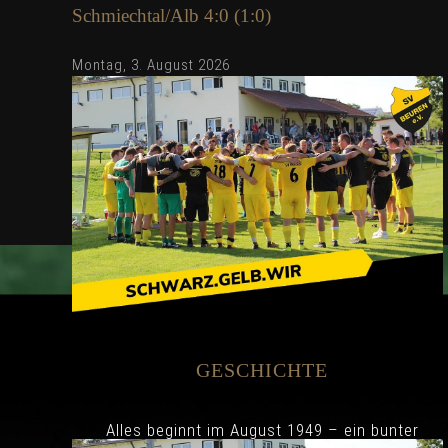
Schmiechtal/Alb 4:0 (1:0)
Montag, 3. August 2026
06.06.2026 SV Beuren – SV Oberroth 0:0
GESCHICHTE
(0:0)
Montag, 8. Juni 2026
Alles beginnt im August 1949 – ein bunter