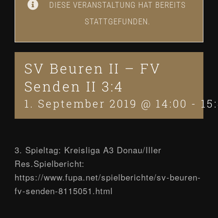
DIESE VERANSTALTUNG HAT BEREITS
STATTGEFUNDEN.
SV Beuren II – FV
Senden II 3:4
1. September 2019 @ 14:00
-
15
3. Spieltag: Kreisliga A3 Donau/Iller
Res.Spielbericht:
https://www.fupa.net/spielberichte/sv-beuren-
fv-senden-8115051.html