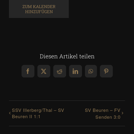
ZUM KALENDER
HINZUFÜGEN
Diesen Artikel teilen
Facebook
X
Reddit
LinkedIn
WhatsApp
Pinterest
SSV Illerberg/Thal – SV
SV Beuren – FV
Beuren II 1:1
Senden 3:0