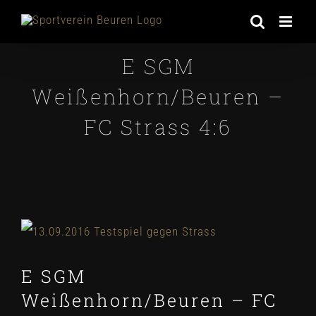
Zum
Inhalt
E SGM
springen
Weißenhorn/Beuren –
FC Strass 4:6
Zeige
grösseres
E SGM
Bild
Weißenhorn/Beuren – FC