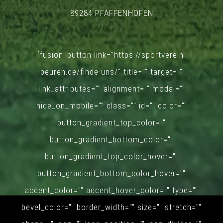
89284 PFAFFENHOFEN
[fusion_button link="https://sportverein-
beuren.de/finde-uns/" title="" target=""
link_attributes="" alignment="" modal=""
hide_on_mobile="" class="" id="" color=""
button_gradient_top_color=""
button_gradient_bottom_color=""
button_gradient_top_color_hover=""
button_gradient_bottom_color_hover=""
accent_color="" accent_hover_color="" type=""
bevel_color="" border_width="" size="" stretch=""