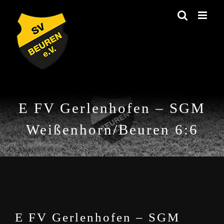
Zum
Inhalt
springen
E FV Gerlenhofen – SGM
Weißenhorn/Beuren 6:6
E FV Gerlenhofen – SGM