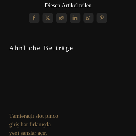
Diesen Artikel teilen
Facebook
X
Reddit
LinkedIn
WhatsApp
Pinterest
Ähnliche Beiträge
Təmtəraqlı slot pinco
giriş hər fırlanışda
yeni şanslar açır,