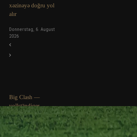
xəzinəyə doğru yol
alır
Donnerstag, 6. August
2026
Big Clash —
vollständiger
Leitfaden
Donnerstag, 6. August
2026