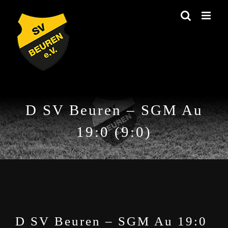
Zum
Inhalt
springen
D SV Beuren – SGM Au
19:0 (9:0)
D SV Beuren – SGM Au 19:0