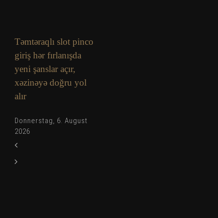
Təmtəraqlı slot pinco
giriş hər fırlanışda
yeni şanslar açır,
xəzinəyə doğru yol
alır
Donnerstag, 6. August
2026