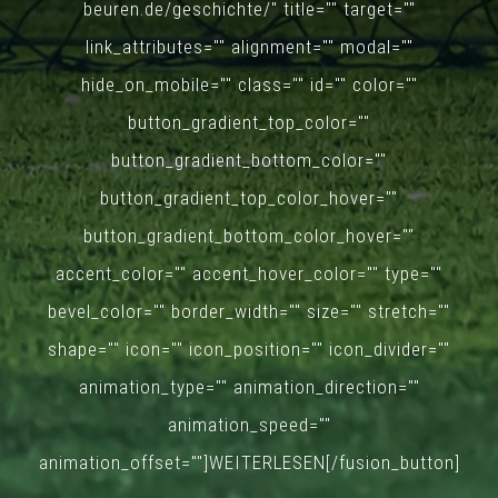
beuren.de/geschichte/" title="" target=""
link_attributes="" alignment="" modal=""
hide_on_mobile="" class="" id="" color=""
button_gradient_top_color=""
button_gradient_bottom_color=""
button_gradient_top_color_hover=""
button_gradient_bottom_color_hover=""
accent_color="" accent_hover_color="" type=""
bevel_color="" border_width="" size="" stretch=""
shape="" icon="" icon_position="" icon_divider=""
animation_type="" animation_direction=""
animation_speed=""
animation_offset=""]WEITERLESEN[/fusion_button]