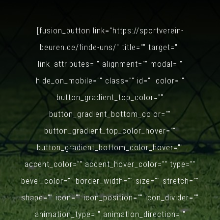
[fusion_button link="https://sportverein-
beuren.de/finde-uns/" title="" target=""
link_attributes="" alignment="" modal=""
hide_on_mobile="" class="" id="" color=""
button_gradient_top_color=""
button_gradient_bottom_color=""
button_gradient_top_color_hover=""
button_gradient_bottom_color_hover=""
accent_color="" accent_hover_color="" type=""
bevel_color="" border_width="" size="" stretch=""
shape="" icon="" icon_position="" icon_divider=""
animation_type="" animation_direction=""