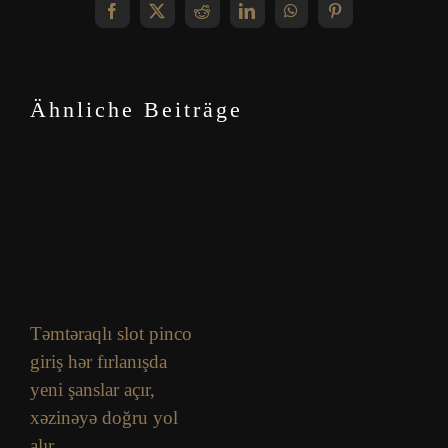
Facebook
X
Reddit
LinkedIn
WhatsApp
Pinterest
Ähnliche Beiträge
Təmtəraqlı slot pinco
giriş hər fırlanışda
yeni şanslar açır,
xəzinəyə doğru yol
alır