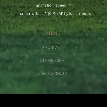
animation_speed=""
animation_offset=""]KONTAKT[/fusion_button]
MENÜ
KONTAKT
IMPRESSUM
DATENSCHUTZ