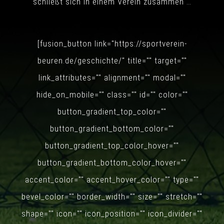
schließt sich in einem Verein zusammen …
giriş hər fırlanışda
yeni şanslar açır,
xəzinəyə doğru yol
[fusion_button link="https://sportverein-
alır
beuren.de/geschichte/" title="" target=""
Donnerstag, 6. August
link_attributes="" alignment="" modal=""
2026
hide_on_mobile="" class="" id="" color=""
button_gradient_top_color=""
button_gradient_bottom_color=""
button_gradient_top_color_hover=""
button_gradient_bottom_color_hover=""
accent_color="" accent_hover_color="" type=""
bevel_color="" border_width="" size="" stretch=""
shape="" icon="" icon_position="" icon_divider=""