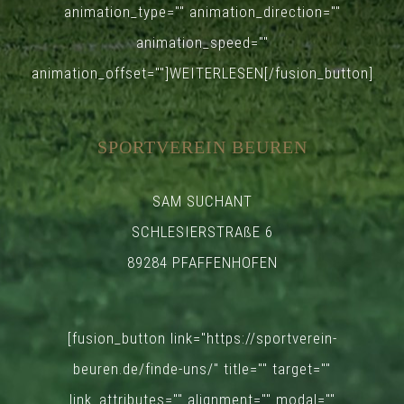
animation_type="" animation_direction=""
animation_speed=""
animation_offset=""]WEITERLESEN[/fusion_button]
SPORTVEREIN BEUREN
SAM SUCHANT
SCHLESIERSTRAßE 6
89284 PFAFFENHOFEN
[fusion_button link="https://sportverein-
beuren.de/finde-uns/" title="" target=""
link_attributes="" alignment="" modal=""