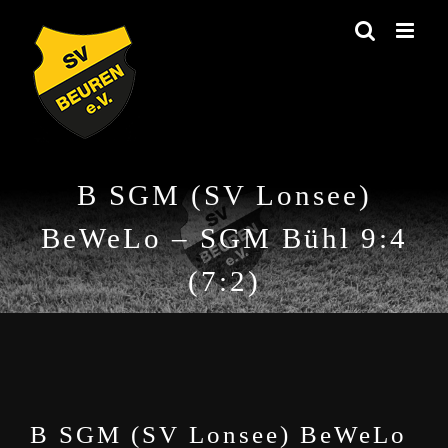
Zum
Inhalt
springen
B SGM (SV Lonsee)
BeWeLo – SGM Bühl 9:4
(7:2)
B SGM (SV Lonsee) BeWeLo