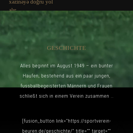
xəzinəyə doğru yol
alır
Donnerstag, 6. August
2026
GESCHICHTE
Alles beginnt im August 1949 – ein bunter
Haufen, bestehend aus ein paar jungen,
fussballbegeisterten Männern und Frauen
Big Clash —
schließt sich in einem Verein zusammen …
vollständiger
Leitfaden
[fusion_button link="https://sportverein-
Donnerstag, 6. August
2026
beuren.de/geschichte/" title="" target=""