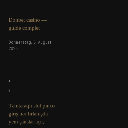
Donbet casino —
guide complet
Donnerstag, 6. August
2026
Təmtəraqlı slot pinco
giriş hər fırlanışda
yeni şanslar açır,