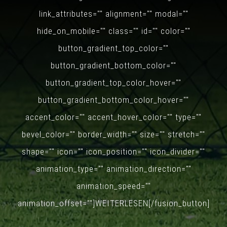
link_attributes="" alignment="" modal=""
hide_on_mobile="" class="" id="" color=""
button_gradient_top_color=""
button_gradient_bottom_color=""
button_gradient_top_color_hover=""
button_gradient_bottom_color_hover=""
accent_color="" accent_hover_color="" type=""
bevel_color="" border_width="" size="" stretch=""
shape="" icon="" icon_position="" icon_divider=""
animation_type="" animation_direction=""
animation_speed=""
animation_offset=""]WEITERLESEN[/fusion_button]