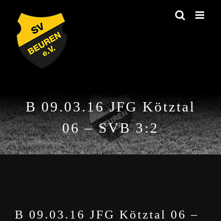
Zum
Inhalt
springen
B 09.03.16 JFG Kötztal
06 – SVB 3:2
B 09.03.16 JFG Kötztal 06 –